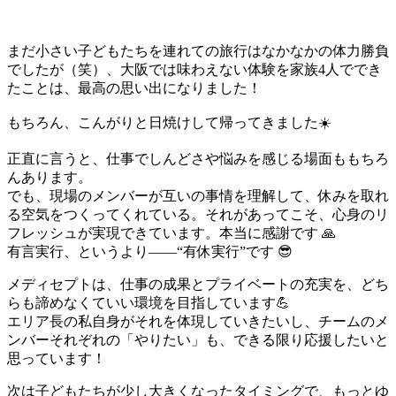
まだ小さい子どもたちを連れての旅行はなかなかの体力勝負
でしたが（笑）、大阪では味わえない体験を家族4人ででき
たことは、最高の思い出になりました！
もちろん、こんがりと日焼けして帰ってきました☀️
正直に言うと、仕事でしんどさや悩みを感じる場面ももちろ
んあります。
でも、現場のメンバーが互いの事情を理解して、休みを取れ
る空気をつくってくれている。それがあってこそ、心身のリ
フレッシュが実現できています。本当に感謝です 🙏
有言実行、というより——“有休実行”です 😎
メディセプトは、仕事の成果とプライベートの充実を、どち
らも諦めなくていい環境を目指しています💪
エリア長の私自身がそれを体現していきたいし、チームのメ
ンバーそれぞれの「やりたい」も、できる限り応援したいと
思っています！
次は子どもたちが少し大きくなったタイミングで、もっとゆ