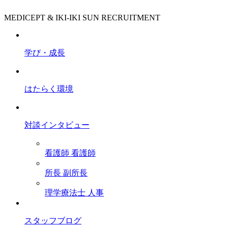
MEDICEPT & IKI-IKI SUN RECRUITMENT
学び・成長
はたらく環境
対談インタビュー
看護師
看護師
所長
副所長
理学療法士
人事
スタッフブログ