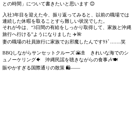
との時間」について書きたいと思います 😊
入社3年目を迎えた今、振り返ってみると、以前の職場では
連続した休暇を取ることすら難しい状況でした。
それが今は、“3日間の有給をしっかり取得して、家族と沖縄
旅行へ行ける”ようになりました ✈️🌺
妻の職場の社員旅行に家族でお邪魔したんですｹﾄﾞ…….笑
BBQしながらサンセットクルーズ 🌇🚢 きれいな海でのシ
ュノーケリング🐠 沖縄民謡を聴きながらの食事🎶🍽️
賑やかすぎる国際通りの散策 🛍️——