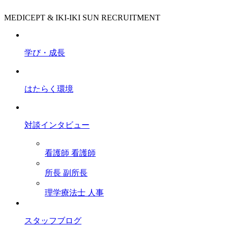
MEDICEPT & IKI-IKI SUN RECRUITMENT
学び・成長
はたらく環境
対談インタビュー
看護師
看護師
所長
副所長
理学療法士
人事
スタッフブログ