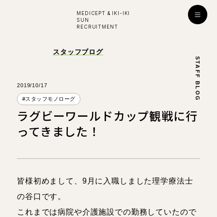
MEDICEPT & IKI-IKI
SUN
RECRUITMENT
入社お祝い金プレゼント！
スタッフブログ
STAFF BLOG
採用
ENTRY
公式ライン
2019/10/17
#スタッフモノローグ
ラグビーワールドカップ観戦に行
学び・成長
ってきました！
はたらく環境
対談インタビュー
皆様初めまして、9月に入職しました理学療法士
看護師
看護師
の谷口です。
所長
副所長
これまでは病院や介護施設での勤務していたので