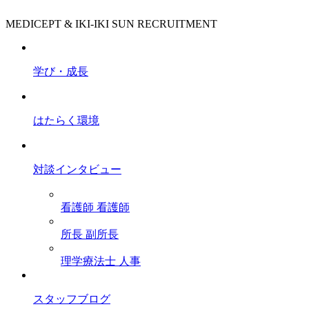
MEDICEPT & IKI-IKI SUN RECRUITMENT
学び・成長
はたらく環境
対談インタビュー
看護師
看護師
所長
副所長
理学療法士
人事
スタッフブログ