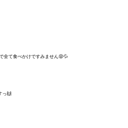
で全て食べかけですみません😝💦
っ🙌