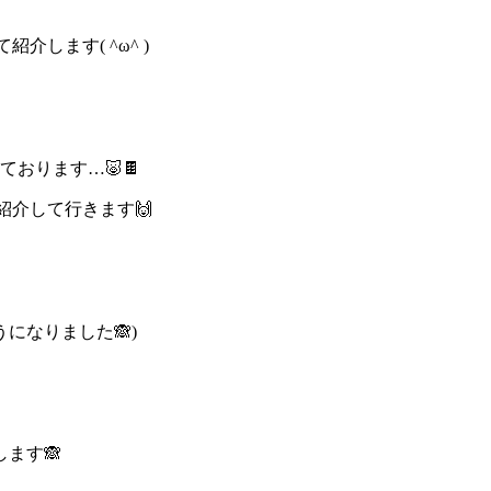
します( ^ω^ )
おります…🐷🍫
紹介して行きます🙌
になりました🙈)
ます🙈