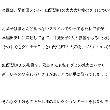
今回は、早稲田メンバー山野辺PTの大大大好物のグミについて紹介
お菓子はほとんど食べないスタイルでやってきた私ですが、
早稲田支店に異動してきて、甘党男子2人の影響をもろに受けて
その中でもグミ王子🤴こと山野辺PTの大好物、グミについて
(山野辺さんの影響で、君島さんも私もグミの魅力にハマり、
新しいものや変わったグミがあるとつい手に取ってしまうよう
そんなグミ好きのあたし達のコレクションの一部をお見せ致し