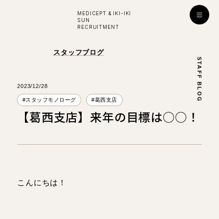
MEDICEPT & IKI-IKI
SUN
RECRUITMENT
入社お祝い金プレゼント！
スタッフブログ
STAFF BLOG
採用
ENTRY
公式ライン
2023/12/28
#スタッフモノローグ
#葛西支店
【葛西支店】来年の目標は○○！
学び・成長
はたらく環境
対談インタビュー
こんにちは！
看護師
看護師
所長
副所長