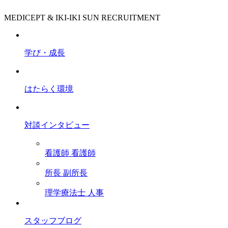
MEDICEPT & IKI-IKI SUN RECRUITMENT
学び・成長
はたらく環境
対談インタビュー
看護師
看護師
所長
副所長
理学療法士
人事
スタッフブログ