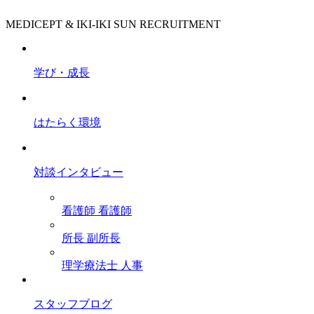
MEDICEPT & IKI-IKI SUN RECRUITMENT
学び・成長
はたらく環境
対談インタビュー
看護師
看護師
所長
副所長
理学療法士
人事
スタッフブログ