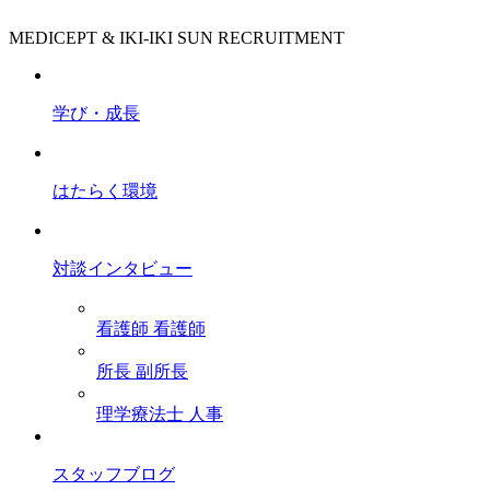
MEDICEPT & IKI-IKI SUN RECRUITMENT
学び・成長
はたらく環境
対談インタビュー
看護師
看護師
所長
副所長
理学療法士
人事
スタッフブログ