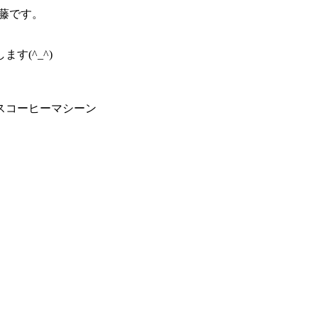
斉藤です。
す(^_^)
スコーヒーマシーン