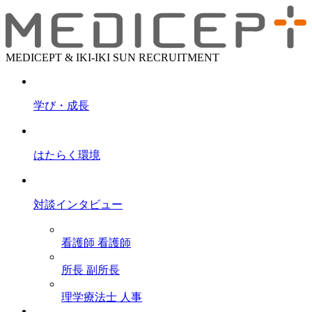
MEDICEPT & IKI-IKI SUN RECRUITMENT
学び・成長
はたらく環境
対談インタビュー
看護師
看護師
所長
副所長
理学療法士
人事