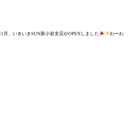
月、いきいきSUN新小岩支店がOPENしました
わーわ