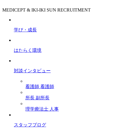
MEDICEPT & IKI-IKI SUN RECRUITMENT
学び・成長
はたらく環境
対談インタビュー
看護師
看護師
所長
副所長
理学療法士
人事
スタッフブログ