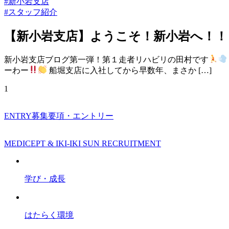
#新小岩支店
#スタッフ紹介
【新小岩支店】ようこそ！新小岩へ！！
新小岩支店ブログ第一弾！第１走者リハビリの田村です
ーわー
船堀支店に入社してから早数年、まさか […]
1
ENTRY
募集要項・エントリー
MEDICEPT & IKI-IKI SUN RECRUITMENT
学び・成長
はたらく環境