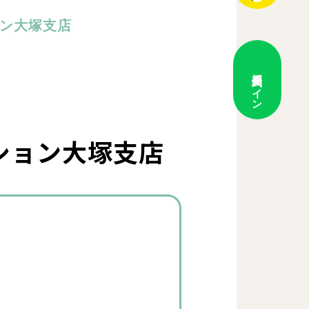
ョン大塚支店
採用
公式ライン
ション大塚支店