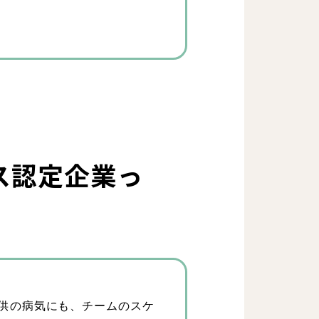
ス認定企業っ
環境
士
子供の病気にも、チームのスケ