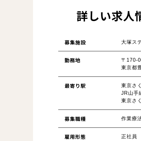
詳しい求人
募集施設
大塚ス
勤務地
〒170-0
東京都豊
最寄り駅
東京さ
JR山手
東京さ
募集職種
作業療
雇用形態
正社員