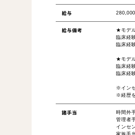
給与
280,0
給与備考
★モデ
臨床経験
臨床経験
★モデ
臨床経験5
臨床経験5
※インセ
※経歴
諸手当
時間外
管理者
インセン
家族手当