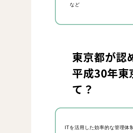
など
東京都が認
平成30年
学び・成
て？
対談イン
看護師
ITを活用した効率的な管理