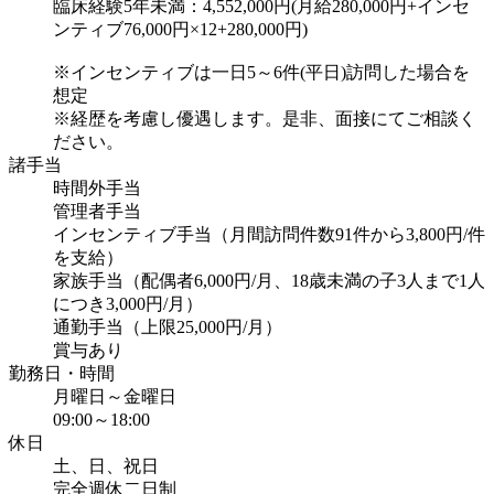
臨床経験5年未満：4,552,000円(月給280,000円+インセ
ンティブ76,000円×12+280,000円)
※インセンティブは一日5～6件(平日)訪問した場合を
想定
※経歴を考慮し優遇します。是非、面接にてご相談く
ださい。
諸手当
時間外手当
管理者手当
インセンティブ手当（月間訪問件数91件から3,800円/件
を支給）
家族手当（配偶者6,000円/月、18歳未満の子3人まで1人
につき3,000円/月）
通勤手当（上限25,000円/月）
賞与あり
勤務日・時間
月曜日～金曜日
09:00～18:00
休日
土、日、祝日
完全週休二日制