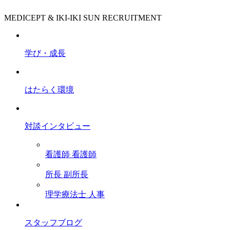
MEDICEPT & IKI-IKI SUN RECRUITMENT
学び・成長
はたらく環境
対談インタビュー
看護師
看護師
所長
副所長
理学療法士
人事
スタッフブログ