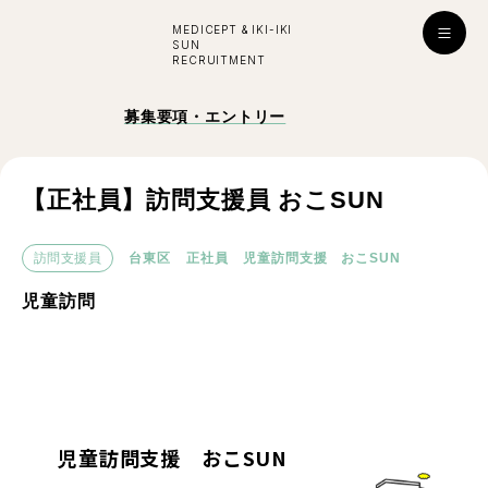
MEDICEPT & IKI-IKI
SUN
RECRUITMENT
入社お祝い金プレゼント！
募集要項・エントリー
採用
ENTRY
公式ライン
【正社員】訪問支援員 おこSUN
訪問支援員
台東区
正社員
児童訪問支援 おこSUN
学び・成長
児童訪問
はたらく環境
対談インタビュー
児童訪問支援 おこSUN
看護師
看護師
所長
副所長