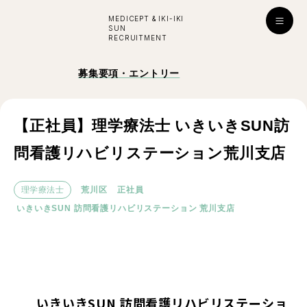
MEDICEPT & IKI-IKI
SUN
RECRUITMENT
入社お祝い金プレゼント！
募集要項・エントリー
採用
ENTRY
公式ライン
【正社員】理学療法士 いきいきSUN訪
問看護リハビリステーション荒川支店
学び・成長
理学療法士
荒川区
正社員
いきいきSUN 訪問看護リハビリステーション 荒川支店
はたらく環境
対談インタビュー
看護師
看護師
所長
副所長
いきいきSUN 訪問看護リハビリステーショ