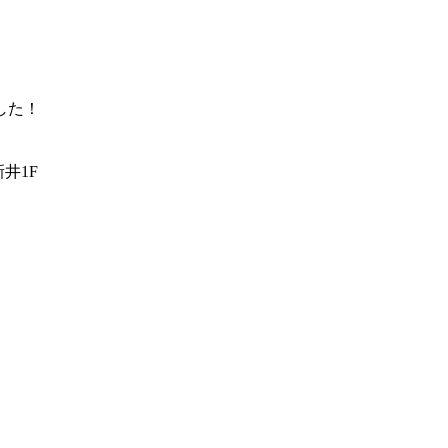
した！
井1F