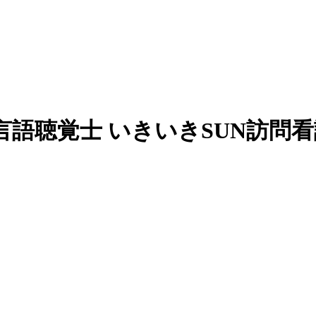
員】言語聴覚士 いきいきSUN訪