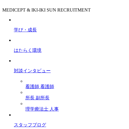
MEDICEPT & IKI-IKI SUN RECRUITMENT
学び・成長
はたらく環境
対談インタビュー
看護師
看護師
所長
副所長
理学療法士
人事
スタッフブログ