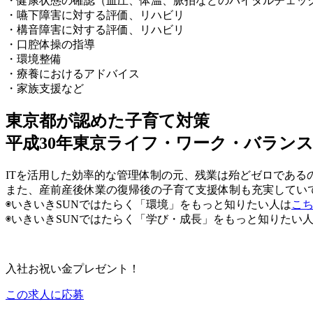
・健康状態の確認（血圧、体温、脈拍などのバイタルチェッ
・嚥下障害に対する評価、リハビリ
・構音障害に対する評価、リハビリ
・口腔体操の指導
・環境整備
・療養におけるアドバイス
・家族支援など
東京都が認めた子育て対策
平成30年東京ライフ・ワーク・バラン
ITを活用した効率的な管理体制の元、残業は殆どゼロであ
また、産前産後休業の復帰後の子育て支援体制も充実してい
◉いきいきSUNではたらく「環境」をもっと知りたい人は
こ
◉いきいきSUNではたらく「学び・成長」をもっと知りたい
入社お祝い金プレゼント！
この求人に応募