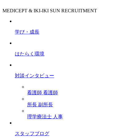
MEDICEPT & IKI-IKI SUN RECRUITMENT
学び・成長
はたらく環境
対談インタビュー
看護師
看護師
所長
副所長
理学療法士
人事
スタッフブログ