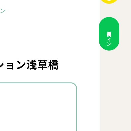
ョン
採用
公式ライン
ション浅草橋