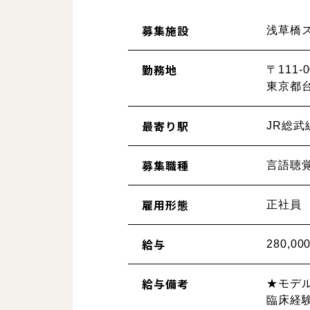
募集施設
浅草橋
勤務地
〒111-0
東京都台
最寄り駅
JR総武
募集職種
言語聴
雇用形態
正社員
給与
280,0
給与備考
★モデ
臨床経験