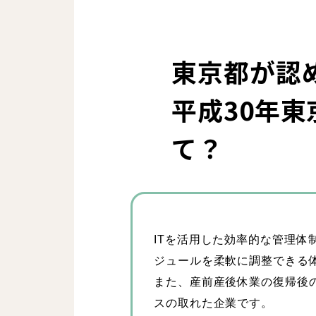
東京都が認
平成30年
て？
学び・成
対談イン
ITを活用した効率的な管理
ジュールを柔軟に調整できる
また、産前産後休業の復帰後
看護師
スの取れた企業です。