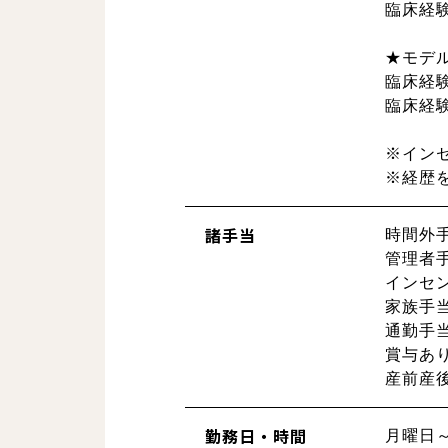
臨床経験
★モデ
臨床経験5
臨床経験5
※インセ
※経歴
諸手当
時間外
管理者
インセン
家族手当
通勤手当
賞与あ
産前産
勤務日・時間
月曜日