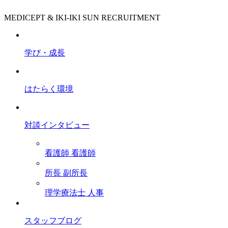
MEDICEPT & IKI-IKI SUN RECRUITMENT
学び・成長
はたらく環境
対談インタビュー
看護師
看護師
所長
副所長
理学療法士
人事
スタッフブログ