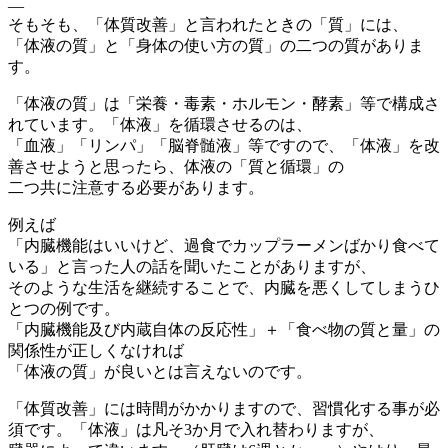
—
そもそも、「体質改善」と言われたときの「質」には、
「体液の質」と「身体の使い方の質」の二つの質がありま
す。
「体液の質」は「栄養・毒素・ホルモン・酵素」等で構成さ
れています。「体液」を循環させるのは、
「血液」「リンパ」「脳脊髄液」等ですので、「体液」を改
善させようと思ったら、体液の「質と循環」の
二つ共に注意する必要があります。
例えば
「内臓機能はいいけど、過食でカップラーメンばかり食べて
いる」と言った人の話を聞いたことがありますが、
そのような生活を継続することで、内臓を悪くしてしまうひ
とつの例です。
「内臓機能及び内蔵自体の反応性」＋「食べ物の質と量」の
関係性が正しくなければ
「体液の質」が良いとは言えないのです。
「体質改善」には時間がかかりますので、習慣化する事が必
須です。「体液」は凡そ3か月で入れ替わりますが、