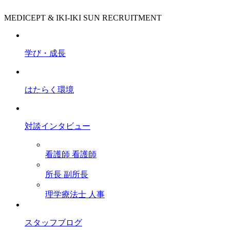
MEDICEPT & IKI-IKI SUN RECRUITMENT
学び・成長
はたらく環境
対談インタビュー
看護師
看護師
所長
副所長
理学療法士
人事
スタッフブログ