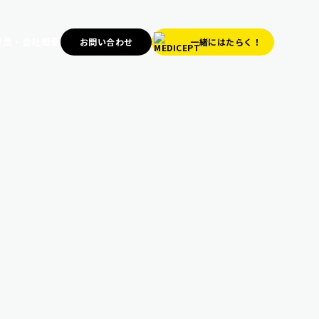
理念・会社概要
お問い合わせ
⼀緒にはたらく！
採⽤サイト TOP
募集要項
スタッフブログ