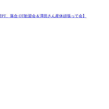
村PT、落合 OT歓迎会＆澤田さん産休頑張って会】