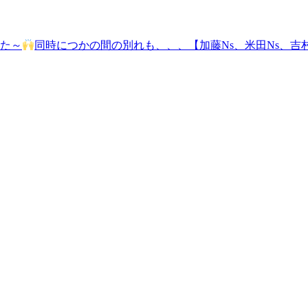
た～
同時につかの間の別れも、、、【加藤Ns、米田Ns、吉