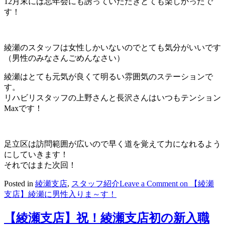
12月末には忘年会にも誘っていただきとても楽しかったで
す！
綾瀬のスタッフは女性しかいないのでとても気分がいいです
（男性のみなさんごめんなさい）
綾瀬はとても元気が良くて明るい雰囲気のステーションで
す。
リハビリスタッフの上野さんと長沢さんはいつもテンション
Maxです！
足立区は訪問範囲が広いので早く道を覚えて力になれるよう
にしていきます！
それではまた次回！
Posted in
綾瀬支店
,
スタッフ紹介
Leave a Comment
on 【綾瀬
支店】綾瀬に男性入りま～す！
【綾瀬支店】祝！綾瀬支店初の新入職