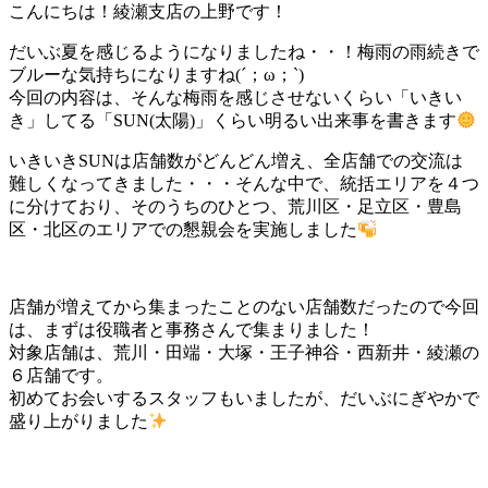
こんにちは！綾瀬支店の上野です！
だいぶ夏を感じるようになりましたね・・！梅雨の雨続きで
ブルーな気持ちになりますね(´；ω；`)
今回の内容は、そんな梅雨を感じさせないくらい「いきい
き」してる「SUN(太陽)」くらい明るい出来事を書きます
いきいきSUNは店舗数がどんどん増え、全店舗での交流は
難しくなってきました・・・そんな中で、統括エリアを４つ
に分けており、そのうちのひとつ、荒川区・足立区・豊島
区・北区のエリアでの懇親会を実施しました
店舗が増えてから集まったことのない店舗数だったので今回
は、まずは役職者と事務さんで集まりました！
対象店舗は、荒川・田端・大塚・王子神谷・西新井・綾瀬の
６店舗です。
初めてお会いするスタッフもいましたが、だいぶにぎやかで
盛り上がりました