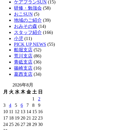
ケアプランSUN
(15)
研修・勉強会
(58)
おこSUN
(5)
地域のご紹介
(39)
おみその森
(14)
スタッフ紹介
(166)
小児
(11)
PICK UP NEWS
(55)
船堀支店
(52)
荒川支店
(86)
青砥支店
(36)
篠崎支店
(16)
葛西支店
(34)
2026年8月
月
火
水
木
金
土
日
1
2
3
4
5
6
7
8
9
10
11
12
13
14
15
16
17
18
19
20
21
22
23
24
25
26
27
28
29
30