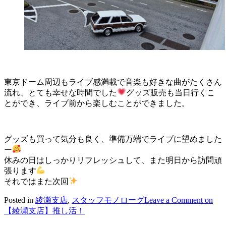
東京ドーム周辺もライブ感満載で音楽も好きな曲がたくさん
流れ、とても幸せな時間でした
グッズ販売も当日行くこ
とができ、ライブ前から楽しむことができました。
グッズも買って気分も良く、準備万端でライブに望めました
ー
休みの日はしっかりリフレッシュして、また明日から訪問頑
張ります
それではまた次回
Posted in
綾瀬支店
,
スタッフモノローグ
Leave a Comment
on
【綾瀬支店】推し活！