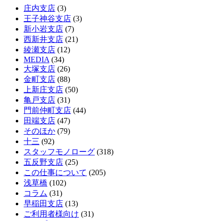
庄内支店
(3)
王子神谷支店
(3)
新小岩支店
(7)
西新井支店
(21)
綾瀬支店
(12)
MEDIA
(34)
大塚支店
(26)
金町支店
(88)
上新庄支店
(50)
亀戸支店
(31)
門前仲町支店
(44)
田端支店
(47)
そのほか
(79)
十三
(92)
スタッフモノローグ
(318)
五反野支店
(25)
この仕事について
(205)
浅草橋
(102)
コラム
(31)
早稲田支店
(13)
ご利用者様向け
(31)