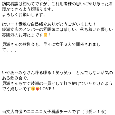
訪問看護は初めてですが、ご利用者様の思いに寄り添った看
護ができるよう頑張ります。
よろしくお願いします。
はいー！素敵な自己紹介ありがとうございました！
綾瀬支店のメンバーの雰囲気には珍しい、落ち着いた優しい
雰囲気のお姉たまです
！
貝瀬さんの歓迎会も、早々に女子６人で開催されまし
て、、、
いやあ～みなさん喋る喋る！笑う笑う！とんでもない活気の
ある飲み会で、
貝瀬さんもすぐ綾瀬の一員として打ち解けていただけたよう
でう嬉しいです
LOVE！
当支店自慢のニコニコ女子看護チームです（可愛い！涙）