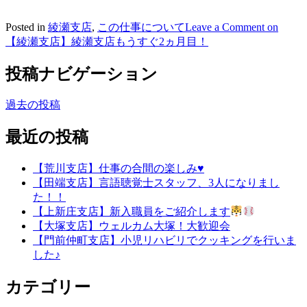
Posted in
綾瀬支店
,
この仕事について
Leave a Comment
on
【綾瀬支店】綾瀬支店もうすぐ2ヵ月目！
投稿ナビゲーション
過去の投稿
最近の投稿
【荒川支店】仕事の合間の楽しみ♥
【田端支店】言語聴覚士スタッフ、3人になりまし
た！！
【上新庄支店】新入職員をご紹介します
【大塚支店】ウェルカム大塚！大歓迎会
【門前仲町支店】小児リハビリでクッキングを行いま
した♪
カテゴリー