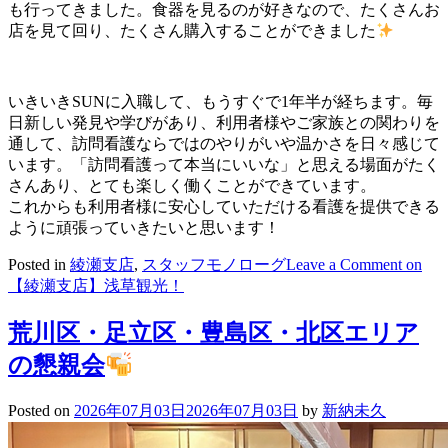
も行ってきました。食器を見るのが好きなので、たくさんお
店を見て回り、たくさん購入することができました
いきいきSUNに入職して、もうすぐで1年半が経ちます。毎
日新しい発見や学びがあり、利用者様やご家族との関わりを
通して、訪問看護ならではのやりがいや温かさを日々感じて
います。「訪問看護って本当にいいな」と思える場面がたく
さんあり、とても楽しく働くことができています。
これからも利用者様に安心していただける看護を提供できる
ように頑張っていきたいと思います！
Posted in
綾瀬支店
,
スタッフモノローグ
Leave a Comment
on
【綾瀬支店】浅草観光！
荒川区・足立区・豊島区・北区エリア
の懇親会
Posted on
2026年07月03日
2026年07月03日
by
新納未久