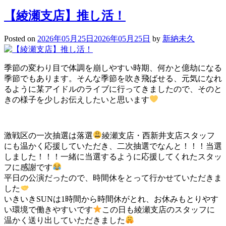
【綾瀬支店】推し活！
Posted on
2026年05月25日
2026年05月25日
by
新納未久
季節の変わり目で体調を崩しやすい時期、何かと億劫になる
季節でもあります。そんな季節を吹き飛ばせる、元気になれ
るように某アイドルのライブに行ってきましたので、そのと
きの様子を少しお伝えしたいと思います
激戦区の一次抽選は落選
綾瀬支店・西新井支店スタッフ
にも温かく応援していただき、二次抽選でなんと！！！当選
しました！！！一緒に当選するように応援してくれたスタッ
フに感謝です
平日の公演だったので、時間休をとって行かせていただきま
した
いきいきSUNは1時間から時間休がとれ、お休みもとりやす
い環境で働きやすいです
この日も綾瀬支店のスタッフに
温かく送り出していただきました