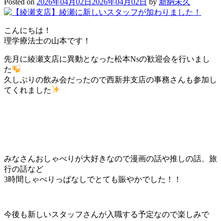
Posted on
2026年04月02日
2026年04月02日
by
新納未久
こんにちは！
理学療法士の山本です！
先月に綾瀬支店に異動となった松本Nsの歓迎会を行いまし
た
久しぶりの飲み会だったので西新井支店の事務さんも参加し
てくれました
みなさんおしゃべりが大好きなので漫画の話や推しの話、旅
行の話など
3時間しゃべりっぱなしでとても賑やかでした！！
今後も新しいスタッフさんが入職する予定なので楽しみで