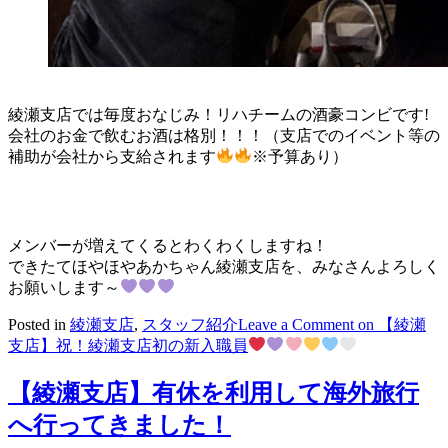
綾瀬支店では毎度おなじみ！リハチームの酒豪コンビです!
会社のお金で飲むお酒は格別！！！（支店でのイベント等の
補助が会社から支給されます
※予算あり）
メンバーが増えてくるとわくわくしますね！
できたてほやほやあかちゃん綾瀬支店を、みなさんよろしく
お願いします～
Posted in
綾瀬支店
,
スタッフ紹介
Leave a Comment
on 【綾瀬
支店】祝！綾瀬支店初の新入職員
【綾瀬支店】有休を利用して海外旅行
へ行ってきました！