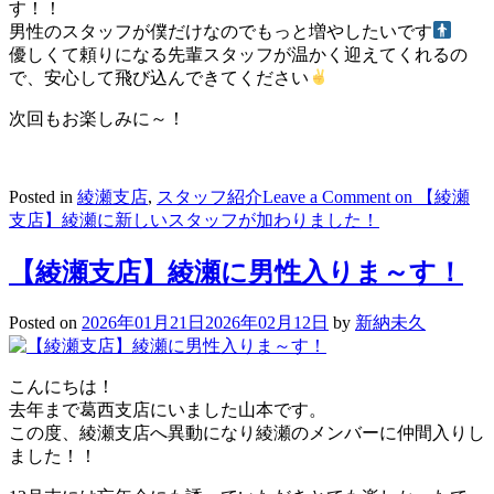
す！！
男性のスタッフが僕だけなのでもっと増やしたいです
優しくて頼りになる先輩スタッフが温かく迎えてくれるの
で、安心して飛び込んできてください
次回もお楽しみに～！
Posted in
綾瀬支店
,
スタッフ紹介
Leave a Comment
on 【綾瀬
支店】綾瀬に新しいスタッフが加わりました！
【綾瀬支店】綾瀬に男性入りま～す！
Posted on
2026年01月21日
2026年02月12日
by
新納未久
こんにちは！
去年まで葛西支店にいました山本です。
この度、綾瀬支店へ異動になり綾瀬のメンバーに仲間入りし
ました！！