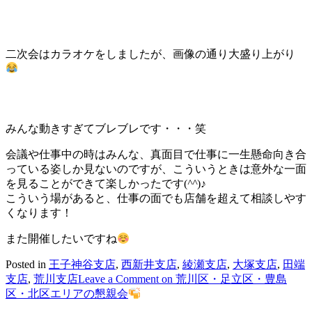
二次会はカラオケをしましたが、画像の通り大盛り上がり
みんな動きすぎてブレブレです・・・笑
会議や仕事中の時はみんな、真面目で仕事に一生懸命向き合
っている姿しか見ないのですが、こういうときは意外な一面
を見ることができて楽しかったです(
^^
)♪
こういう場があると、仕事の面でも店舗を超えて相談しやす
くなります！
また開催したいですね
Posted in
王子神谷支店
,
西新井支店
,
綾瀬支店
,
大塚支店
,
田端
支店
,
荒川支店
Leave a Comment
on 荒川区・足立区・豊島
区・北区エリアの懇親会