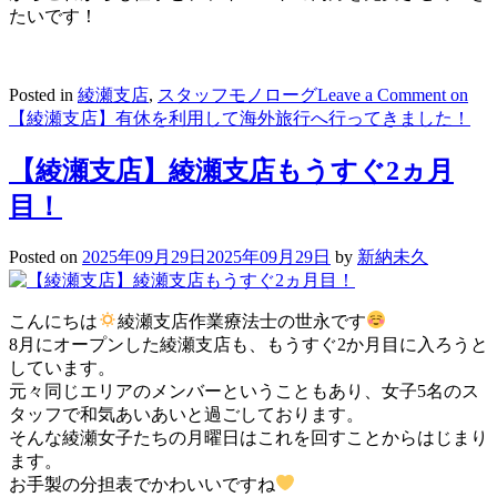
たいです！
Posted in
綾瀬支店
,
スタッフモノローグ
Leave a Comment
on
【綾瀬支店】有休を利用して海外旅行へ行ってきました！
【綾瀬支店】綾瀬支店もうすぐ2ヵ月
目！
Posted on
2025年09月29日
2025年09月29日
by
新納未久
こんにちは
綾瀬支店作業療法士の世永です
8月にオープンした綾瀬支店も、もうすぐ2か月目に入ろうと
しています。
元々同じエリアのメンバーということもあり、女子5名のス
タッフで和気あいあいと過ごしております。
そんな綾瀬女子たちの月曜日はこれを回すことからはじまり
ます。
お手製の分担表でかわいいですね