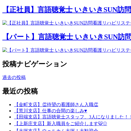
【正社員】言語聴覚士 いきいきSUN
【パート】言語聴覚士 いきいきSUN
投稿ナビゲーション
過去の投稿
最近の投稿
【金町支店】👏待望の看護師さん入職👏
【荒川支店】仕事の合間の楽しみ♥
【田端支店】言語聴覚士スタッフ、3人になりました！
【上新庄支店】新入職員をご紹介します🐯⚾
【大塚支店】ウェルカム大塚！大歓迎会