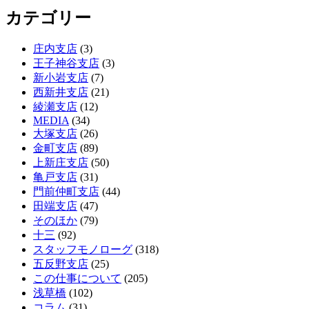
カテゴリー
庄内支店
(3)
王子神谷支店
(3)
新小岩支店
(7)
西新井支店
(21)
綾瀬支店
(12)
MEDIA
(34)
大塚支店
(26)
金町支店
(89)
上新庄支店
(50)
亀戸支店
(31)
門前仲町支店
(44)
田端支店
(47)
そのほか
(79)
十三
(92)
スタッフモノローグ
(318)
五反野支店
(25)
この仕事について
(205)
浅草橋
(102)
コラム
(31)