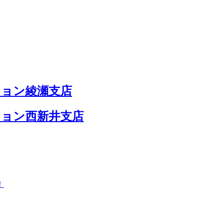
ション綾瀬支店
ション西新井支店
！