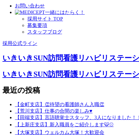
お問い合わせ
⼀緒にはたらく！
採⽤サイト TOP
募集要項
スタッフブログ
採用公式ライン
いきいきSUN訪問看護リハビリステー
いきいきSUN訪問看護リハビリステー
最近の投稿
【金町支店】👏待望の看護師さん入職👏
【荒川支店】仕事の合間の楽しみ♥
【田端支店】言語聴覚士スタッフ、3人になりました！
【上新庄支店】新入職員をご紹介します🐯⚾
【大塚支店】ウェルカム大塚！大歓迎会