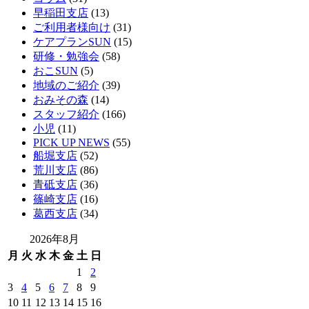
早稲田支店
(13)
ご利用者様向け
(31)
ケアプランSUN
(15)
研修・勉強会
(58)
おこSUN
(5)
地域のご紹介
(39)
おみその森
(14)
スタッフ紹介
(166)
小児
(11)
PICK UP NEWS
(55)
船堀支店
(52)
荒川支店
(86)
青砥支店
(36)
篠崎支店
(16)
葛西支店
(34)
2026年8月
月
火
水
木
金
土
日
1
2
3
4
5
6
7
8
9
10
11
12
13
14
15
16