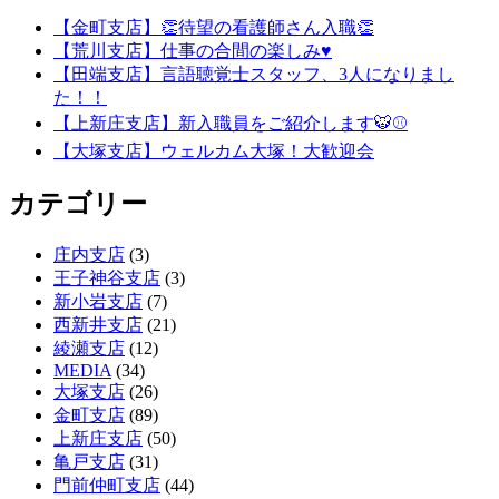
【金町支店】👏待望の看護師さん入職👏
【荒川支店】仕事の合間の楽しみ♥
【田端支店】言語聴覚士スタッフ、3人になりまし
た！！
【上新庄支店】新入職員をご紹介します🐯⚾
【大塚支店】ウェルカム大塚！大歓迎会
カテゴリー
庄内支店
(3)
王子神谷支店
(3)
新小岩支店
(7)
西新井支店
(21)
綾瀬支店
(12)
MEDIA
(34)
大塚支店
(26)
金町支店
(89)
上新庄支店
(50)
亀戸支店
(31)
門前仲町支店
(44)