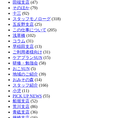
田端支店
(47)
そのほか
(79)
十三
(92)
スタッフモノローグ
(318)
五反野支店
(25)
この仕事について
(205)
浅草橋
(102)
コラム
(31)
早稲田支店
(13)
ご利用者様向け
(31)
ケアプランSUN
(15)
研修・勉強会
(58)
おこSUN
(5)
地域のご紹介
(39)
おみその森
(14)
スタッフ紹介
(166)
小児
(11)
PICK UP NEWS
(55)
船堀支店
(52)
荒川支店
(86)
青砥支店
(36)
篠崎支店
(16)