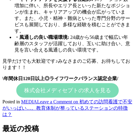
増加に伴い、所長やエリア長といった新たなポジショ
ンが生まれ、キャリアアップの機会が広がっていま
す。また、小児・精神・難病といった専門分野のサー
ビスも展開しており、多様な経験を積むことができま
す。
・風通しの良い職場環境:
24歳から56歳まで幅広い年
齢層のスタッフが活躍しており、互いに助け合い、意
見を言い合える風通しの良い環境です。
見学だけでも大歓迎です♪みなさまのご応募、お待ちしてお
ります！！
\年間休日120日以上◎ライフワークバランス認定企業/
株式会社メディセプトの求人を見る
Posted in
MEDIA
Leave a Comment
on 初めての訪問看護で不安
がいっぱい…。教育体制が整っているステーションの特徴
は？
最近の投稿