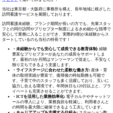
当社は東京都・大阪府に事務所を構え、長年地域に根ざした
訪問看護サービスを展開しております。
訪問看護未経験、ブランク期間が長いの方でも、先輩スタッ
フとの同行訪問やプリセプター制度によるきめ細かな指導で
安心して業務に入ることができ、実際約8割が未経験からス
タートしているのも当社の特長です！
・未経験からでも安心して成長できる教育体制:
経験
豊富なプリセプターがあなたの成長をサポートしま
す。最初の3か月間はマンツーマンで並走し、不安なく
独り立ちできるよう支援します。
・ライフステージに合わせた柔軟な働き方:
産休・育
休の取得実績が豊富で、復帰後の時短勤務も可能で
す。子育て中のスタッフも多く活躍しており、互いに
協力し合える環境です。年間休日も120日以上と、プラ
イベートも充実させることができます。
・ICTを活用した業務効率化:
電子カルテやチャットツ
ールの導入により、業務負担を軽減し、利用者さんと
の時間を最大限に確保できるよう工夫しています。
・キャリアアップを支援する仕組み:
ステーション数