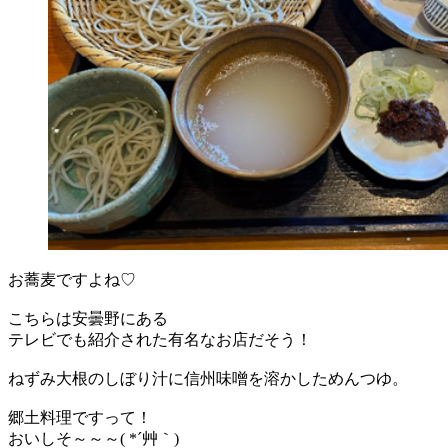
お蕎麦ですよね♡
こちらは安曇野にある
テレビでも紹介された有名なお店だそう！
ねずみ大根のしぼり汁に信州味噌を溶かしためんつゆ。
郷土料理ですって！
おいしそ～～～( *´艸｀)