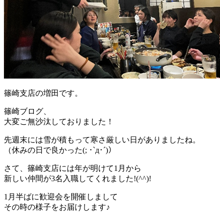
篠崎支店の増田です。
篠崎ブログ、
大変ご無沙汰しておりました！
先週末には雪が積もって寒さ厳しい日がありましたね。
（休みの日で良かった(; ･`д･´)）
さて、篠崎支店には年が明けて1月から
新しい仲間が3名入職してくれました!(^^)!
1月半ばに歓迎会を開催しまして
その時の様子をお届けします♪