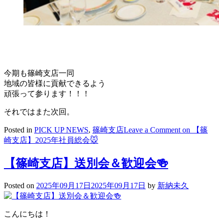
今期も篠崎支店一同
地域の皆様に貢献できるよう
頑張って参ります！！！
それではまた次回。
Posted in
PICK UP NEWS
,
篠崎支店
Leave a Comment
on 【篠
崎支店】2025年社員総会🐭
【篠崎支店】送別会＆歓迎会🍻
Posted on
2025年09月17日
2025年09月17日
by
新納未久
こんにちは！