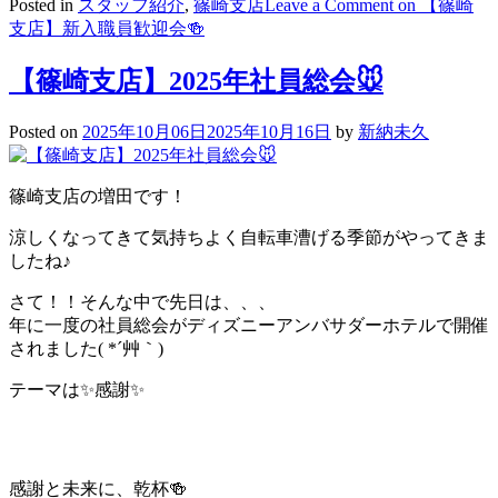
Posted in
スタッフ紹介
,
篠崎支店
Leave a Comment
on 【篠崎
支店】新入職員歓迎会🍻
【篠崎支店】2025年社員総会🐭
Posted on
2025年10月06日
2025年10月16日
by
新納未久
篠崎支店の増田です！
涼しくなってきて気持ちよく自転車漕げる季節がやってきま
したね♪
さて！！そんな中で先日は、、、
年に一度の社員総会がディズニーアンバサダーホテルで開催
されました( *´艸｀)
テーマは✨感謝✨
感謝と未来に、乾杯🍻