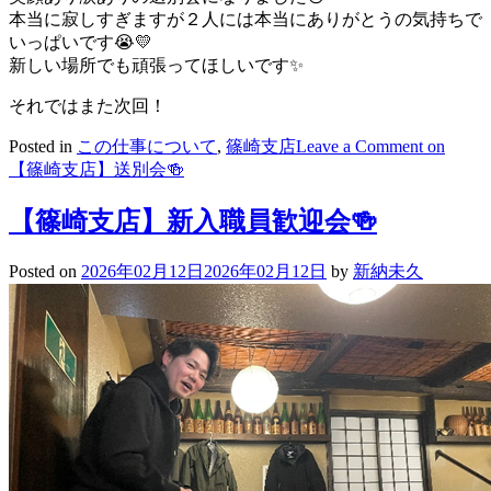
本当に寂しすぎますが２人には本当にありがとうの気持ちで
いっぱいです😭💛
新しい場所でも頑張ってほしいです✨
それではまた次回！
Posted in
この仕事について
,
篠崎支店
Leave a Comment
on
【篠崎支店】送別会🍻
【篠崎支店】新入職員歓迎会🍻
Posted on
2026年02月12日
2026年02月12日
by
新納未久