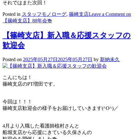
それではまた次回！
Posted in
スタッフモノローグ
,
篠崎支店
Leave a Comment
on
【篠崎支店】88年会🍻
【篠崎支店】新入職＆応援スタッフの
歓迎会
Posted on
2025年05月27日
2025年05月27日
by
新納未久
こんにちは！
篠崎支店のPT増田です。
今回は！！！
篠崎支店歓迎会の様子をお届けしていきます(^O^)／
4月より入職した看護師植村さんと
船堀支店から応援にきている久保さんの
歓迎会を開催しました🍻