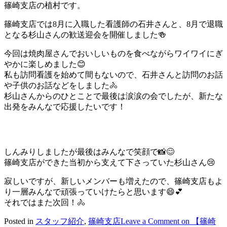
篠崎支店の植村です。
篠崎支店では8月に入職した看護師の石井さんと、8月で退職
となる杉山さんの歓送迎会を開催しました🍻
今回は焼肉屋さんでおいしいものを食べながらワイワイにぎ
やかに楽しめました😊
私も訪問看護を始めて間もないので、石井さんと訪問のお話
や子供のお話などをしました🚴
杉山さんからのひとことで最後は涙涙の会でしたが、新たな
出発をみんなで応援したいです！
しんみりしましたが最後はみんなで笑顔で📸😊
篠崎支店ができた当初から支えて下さっていた杉山さん😢
寂しいですが、新しいメンバーも増えたので、篠崎支店もよ
り一層みんなで頑張っていけたらと思います😄💕
それではまた次回！🚴
Posted in
スタッフ紹介
,
篠崎支店
Leave a Comment
on 【篠崎