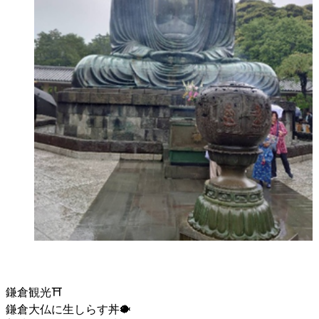
鎌倉観光⛩
鎌倉大仏に生しらす丼🐡