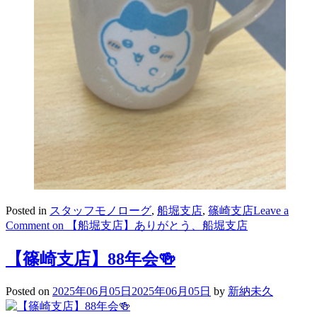
Posted in
スタッフモノローグ
,
船堀支店
,
篠崎支店
Leave a
Comment
on 【船堀支店】ありがとう、船堀支店
【篠崎支店】88年会🍻
Posted on
2025年06月05日
2025年06月05日
by
新納未久